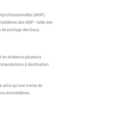
riprofessionnelles (MSP).
bilières des MSP : taille des
és de portage des baux.
t en évidence plusieurs
ommandations à destination
e ainsi qu’une trame de
ons immobilières.