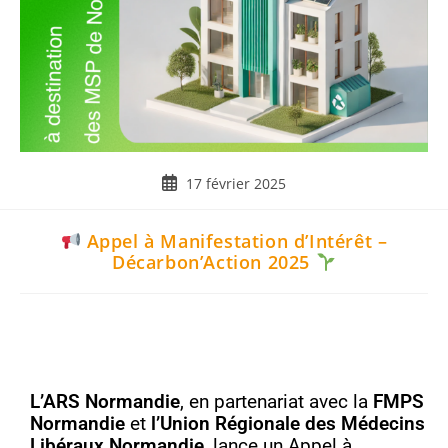
17 février 2025
Appel à Manifestation d’Intérêt –
Décarbon’Action 2025
L’ARS Normandie
, en partenariat avec la
FMPS
Normandie
et
l’Union Régionale des Médecins
Libéraux Normandie
, lance un Appel à